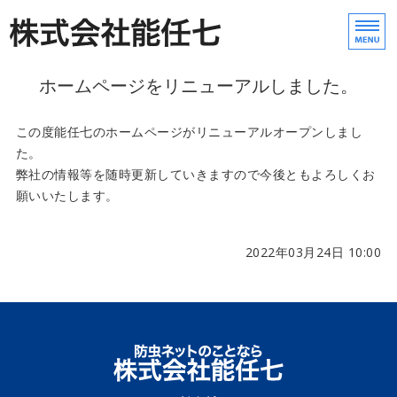
防虫ネット・防虫網の製
株式
ホームページをリニューアルしました。
ホーム
農業用ネット製品紹介
この度
能任七
のホームページがリニューアルオープンしまし
た。
弊社の情報等を随時更新していきますので今後ともよろしくお
会社案内
願いいたします。
お問い合わせ
2022年03月24日 10:00
English