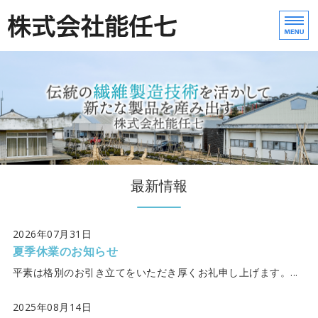
防虫ネット・防虫網の製
株式
ホーム
農業用ネット製品紹介
会社案内
お問い合わせ
最新情報
English
2026年07月31日
夏季休業のお知らせ
平素は格別のお引き立てをいただき厚くお礼申し上げます。...
2025年08月14日