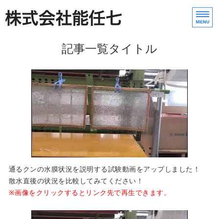
防虫ネット・防虫網の製
株式
記事一覧タイトル
ホーム
農業用ネット製品紹介
会社案内
お問い合わせ
English
通るクンの水膜状況を説明する試験動画をアップしました！
散水直後の状況を比較してみてください！
※画像をクリックするとリンク先で再生できます。